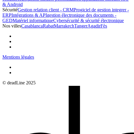
& Android
Sécurité
Gestion relation client - CRM
Progiciel de gestion integrer -
ERP
Intégrations & API
gestion électronique des documents -
GED
Matériel informatique
Cybersécurité & sécurité électronique
Nos villes
Casablanca
Rabat
Marrakech
Tanger
Agadir
Fès
Mentions légales
© deadLine 2025