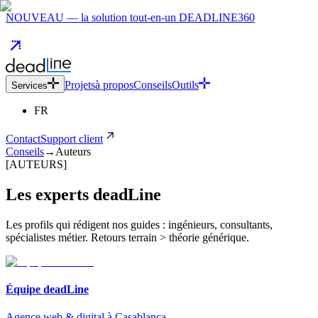
NOUVEAU — la solution tout-en-un DEADLINE360
Projets
à propos
Conseils
Outils
Services
FR
Contact
Support client
Conseils
→
Auteurs
[AUTEURS]
Les experts deadLine
Les profils qui rédigent nos guides : ingénieurs, consultants,
spécialistes métier. Retours terrain > théorie générique.
Équipe deadLine
Agence web & digital à Casablanca