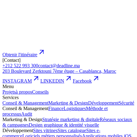
Obtenir l'itinéraire
[Contact]
+212 522 993 300
contact@deadline.ma
203 Boulevard Zerktouni 7ème étage – Casablanca, Maroc
INSTAGRAM
LINKEDIN
Facebook
Menu
Projets
à propos
Conseils
Services
Conseil & Management
Marketing & Design
Développement
Sécurité
Conseil & Management
Finance
Logistiques
Méthode et
processus
Audit
Marketing & Design
Stratégie marketing & digitale
Réseaux sociaux
& campagnes
Design graphique & identité visuelle
Développement
Sites vitrines
Sites catalogue
Sites e-
commerce
Logiciels métiers personnalisés
Applications mobiles iOS