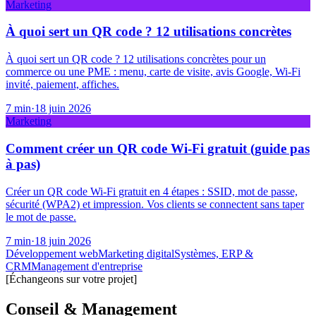
Marketing
À quoi sert un QR code ? 12 utilisations concrètes
À quoi sert un QR code ? 12 utilisations concrètes pour un
commerce ou une PME : menu, carte de visite, avis Google, Wi-Fi
invité, paiement, affiches.
7
min
·
18 juin 2026
Marketing
Comment créer un QR code Wi-Fi gratuit (guide pas
à pas)
Créer un QR code Wi-Fi gratuit en 4 étapes : SSID, mot de passe,
sécurité (WPA2) et impression. Vos clients se connectent sans taper
le mot de passe.
7
min
·
18 juin 2026
Développement web
Marketing digital
Systèmes, ERP &
CRM
Management d'entreprise
[Échangeons sur votre projet]
Conseil & Management