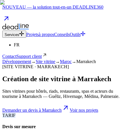
NOUVEAU — la solution tout-en-un DEADLINE360
Projets
à propos
Conseils
Outils
Services
FR
Contact
Support client
Développement
→
Site vitrine
→
Maroc
→
Marrakech
[SITE VITRINE · MARRAKECH]
Création de site vitrine
à
Marrakech
Sites vitrines pour hôtels, riads, restaurants, spas et acteurs du
tourisme à Marrakech — Guéliz, Hivernage, Médina, Palmeraie.
Demander un devis à Marrakech
Voir nos projets
TARIF
Devis sur mesure