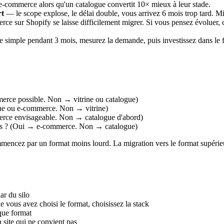
commerce alors qu'un catalogue convertit 10× mieux à leur stade.
rt
— le scope explose, le délai double, vous arrivez 6 mois trop tard. Mi
rce sur Shopify se laisse difficilement migrer. Si vous pensez évoluer
simple pendant 3 mois, mesurez la demande, puis investissez dans le 
merce possible. Non → vitrine ou catalogue)
ogue ou e-commerce. Non → vitrine)
mmerce envisageable. Non → catalogue d'abord)
ois ? (Oui → e-commerce. Non → catalogue)
mencez par un format moins lourd. La migration vers le format supérieu
ar du silo
 vous avez choisi le format, choisissez la stack
ue format
site qui ne convient pas