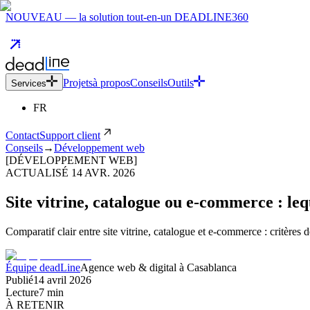
NOUVEAU — la solution tout-en-un DEADLINE360
Projets
à propos
Conseils
Outils
Services
FR
Contact
Support client
Conseils
→
Développement web
[DÉVELOPPEMENT WEB]
ACTUALISÉ
14 AVR. 2026
Site vitrine, catalogue ou e-commerce : leq
Comparatif clair entre site vitrine, catalogue et e-commerce : critères
Équipe deadLine
Agence web & digital à Casablanca
Publié
14 avril 2026
Lecture
7
min
À RETENIR