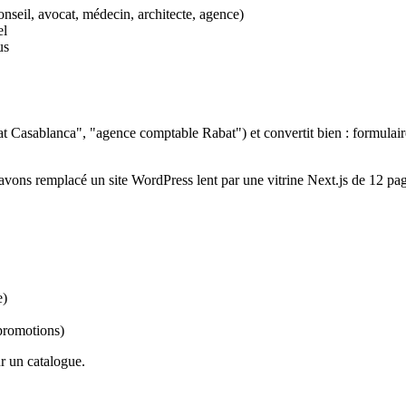
conseil, avocat, médecin, architecte, agence)
el
us
vocat Casablanca", "agence comptable Rabat") et convertit bien : formula
 avons remplacé un site WordPress lent par une vitrine Next.js de 12 pag
e)
 promotions)
ur un catalogue.