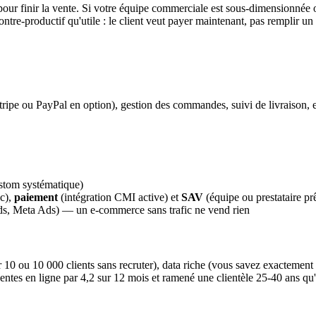
pour finir la vente. Si votre équipe commerciale est sous-dimensionnée 
tre-productif qu'utile : le client veut payer maintenant, pas remplir un
e ou PayPal en option), gestion des commandes, suivi de livraison, et so
ustom systématique)
oc),
paiement
(intégration CMI active) et
SAV
(équipe ou prestataire prê
, Meta Ads) — un e-commerce sans trafic ne vend rien
r 10 ou 10 000 clients sans recruter), data riche (vous savez exactement c
entes en ligne par 4,2 sur 12 mois et ramené une clientèle 25-40 ans qu'i