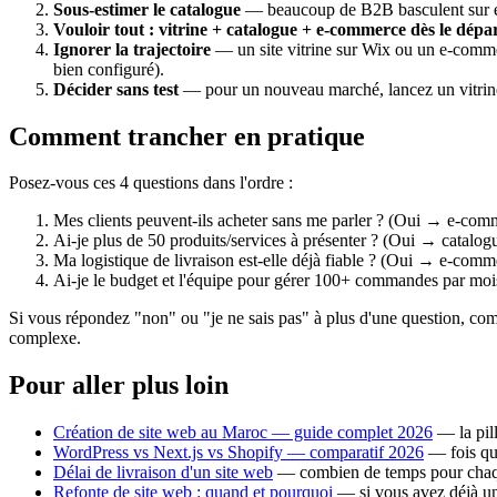
Sous-estimer le catalogue
— beaucoup de B2B basculent sur e-
Vouloir tout : vitrine + catalogue + e-commerce dès le dépa
Ignorer la trajectoire
— un site vitrine sur Wix ou un e-comme
bien configuré).
Décider sans test
— pour un nouveau marché, lancez un vitrine 
Comment trancher en pratique
Posez-vous ces 4 questions dans l'ordre :
Mes clients peuvent-ils acheter sans me parler ? (Oui → e-com
Ai-je plus de 50 produits/services à présenter ? (Oui → catal
Ma logistique de livraison est-elle déjà fiable ? (Oui → e-co
Ai-je le budget et l'équipe pour gérer 100+ commandes par m
Si vous répondez "non" ou "je ne sais pas" à plus d'une question, com
complexe.
Pour aller plus loin
Création de site web au Maroc — guide complet 2026
— la pill
WordPress vs Next.js vs Shopify — comparatif 2026
— fois que
Délai de livraison d'un site web
— combien de temps pour chaq
Refonte de site web : quand et pourquoi
— si vous avez déjà un 