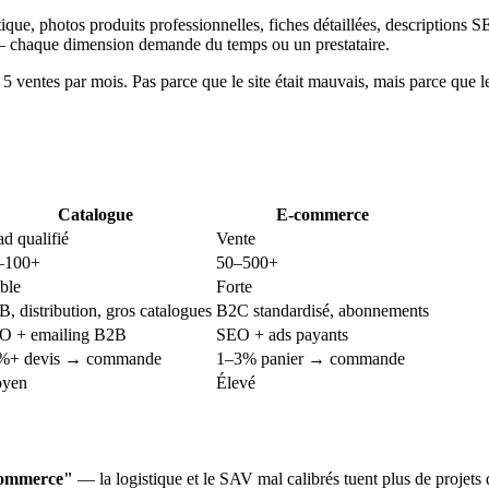
stique, photos produits professionnelles, fiches détaillées, descriptions
s — chaque dimension demande du temps ou un prestataire.
ntes par mois. Pas parce que le site était mauvais, mais parce que le r
Catalogue
E-commerce
d qualifié
Vente
–100+
50–500+
ble
Forte
, distribution, gros catalogues
B2C standardisé, abonnements
O + emailing B2B
SEO + ads payants
%+ devis → commande
1–3% panier → commande
yen
Élevé
-commerce"
— la logistique et le SAV mal calibrés tuent plus de projets q