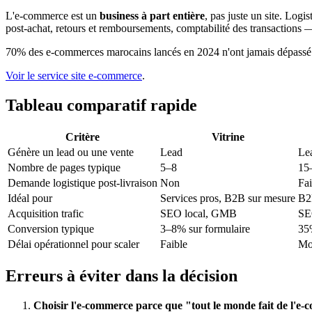
L'e-commerce est un
business à part entière
, pas juste un site. Logi
post-achat, retours et remboursements, comptabilité des transaction
70% des e-commerces marocains lancés en 2024 n'ont jamais dépassé 5 ve
Voir le service site e-commerce
.
Tableau comparatif rapide
Critère
Vitrine
Génère un lead ou une vente
Lead
Lea
Nombre de pages typique
5–8
15
Demande logistique post-livraison
Non
Fai
Idéal pour
Services pros, B2B sur mesure
B2B
Acquisition trafic
SEO local, GMB
SE
Conversion typique
3–8% sur formulaire
35
Délai opérationnel pour scaler
Faible
Mo
Erreurs à éviter dans la décision
Choisir l'e-commerce parce que "tout le monde fait de l'e