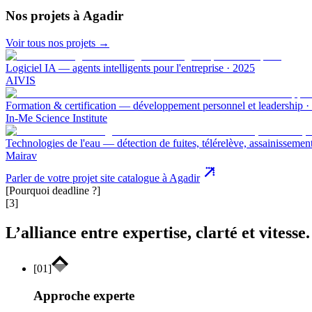
Nos projets
à Agadir
Voir tous nos projets →
Logiciel IA — agents intelligents pour l'entreprise
·
2025
AIVIS
Formation & certification — développement personnel et leadership
·
In-Me Science Institute
Technologies de l'eau — détection de fuites, télérelève, assainissemen
Mairav
Parler de votre projet site catalogue à Agadir
[Pourquoi deadline ?]
[3]
L’alliance entre expertise, clarté et vitesse.
[
01
]
Approche experte