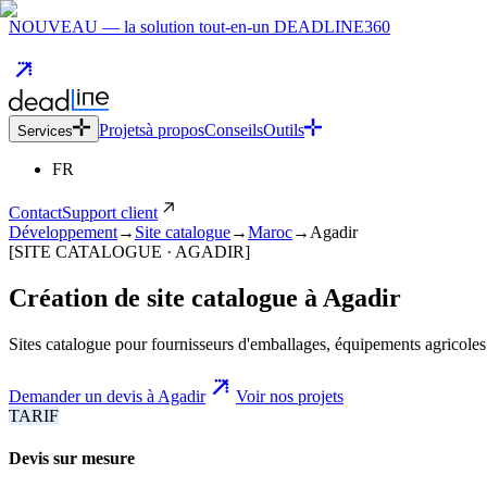
NOUVEAU — la solution tout-en-un DEADLINE360
Projets
à propos
Conseils
Outils
Services
FR
Contact
Support client
Développement
→
Site catalogue
→
Maroc
→
Agadir
[SITE CATALOGUE · AGADIR]
Création de site catalogue
à
Agadir
Sites catalogue pour fournisseurs d'emballages, équipements agricoles 
Demander un devis à Agadir
Voir nos projets
TARIF
Devis sur mesure