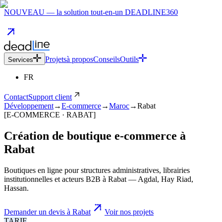
NOUVEAU — la solution tout-en-un DEADLINE360
Projets
à propos
Conseils
Outils
Services
FR
Contact
Support client
Développement
→
E-commerce
→
Maroc
→
Rabat
[E-COMMERCE · RABAT]
Création de boutique e-commerce
à
Rabat
Boutiques en ligne pour structures administratives, librairies
institutionnelles et acteurs B2B à Rabat — Agdal, Hay Riad,
Hassan.
Demander un devis à Rabat
Voir nos projets
TARIF