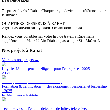
Référentiel local
7+ projets livrés à Rabat. Chaque projet devient une référence pour
le suivant.
QUARTIERS DESSERVIS À
RABAT
Agdal
Hassan
Souissi
Hay Riad
L'Océan
Diour Jamaâ
Rendez-vous possibles sur votre lieu de travail à
Rabat
sans
supplément, du Maarif à Ain Diab en passant par Sidi Maârouf.
Nos projets
à Rabat
Voir tous nos projets →
Logiciel IA — agents intelligents pour l'entreprise
·
2025
AIVIS
Formation & certification — développement personnel et leadership
·
2025
In-Me Science Institute
Technologies de l'eau — détection de fuites, télérelève,