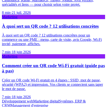
Casablanca, Rabat, Marrakech, Tanger, Agadir. Avis vérifiés,
spécialités et liens — pour choisir selon votre projet.
8
min
·
21 juil. 2026
Marketing
À quoi sert un QR code ? 12 utilisations concrètes
À quoi sert un QR code ? 12 utilisations concrètes pour un
commerce ou une PME : menu, carte de visite, avis Google, Wi-Fi
invité, paiement, affiches.
7
min
·
18 juin 2026
Marketing
Comment créer un QR code Wi-Fi gratuit (guide pas
à pas)
Créer un QR code Wi-Fi gratuit en 4 étapes : SSID, mot de passe,
sécurité (WPA2) et impression. Vos clients se connectent sans taper
le mot de passe.
7
min
·
18 juin 2026
Développement web
Marketing digital
Systèmes, ERP &
CRM
Management d'entreprise