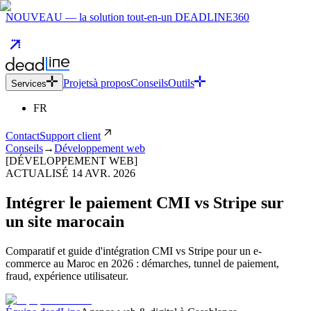
NOUVEAU — la solution tout-en-un DEADLINE360
Projets
à propos
Conseils
Outils
Services
FR
Contact
Support client
Conseils
→
Développement web
[DÉVELOPPEMENT WEB]
ACTUALISÉ
14 AVR. 2026
Intégrer le paiement CMI vs Stripe sur
un site marocain
Comparatif et guide d'intégration CMI vs Stripe pour un e-
commerce au Maroc en 2026 : démarches, tunnel de paiement,
fraud, expérience utilisateur.