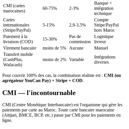
Banque +
CMI (cartes
60-75%
2-3%
intégration
marocaines)
technique
Cartes
Compte
internationales
5-15%
2,9-3,5%
Stripe/PayPal
(Stripe/PayPal)
hors Maroc
Paiement à la
Pas de
Logistique
15-30%
livraison (COD)
commission
livreur
Virement bancaire
moins de 5%
Aucune
Manuel
Transfert mobile
Intégrations
(CashPlus,
moins de 2%
Variable
diverses
Wafacash)
Pour couvrir 100% des cas, la combinaison réaliste est :
CMI (ou
agrégateur YouCan Pay) + Stripe + COD
.
CMI — l'incontournable
CMI (Centre Monétique Interbancaire) est l'organisme qui gère les
paiements par carte au Maroc. Toute carte bancaire marocaine
(Attijari, BMCE, BCP, etc.) passe par CMI pour les paiements en
ligne.