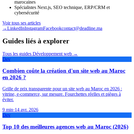
marocaines
Spécialistes Next.js, SEO technique, ERP/CRM et
cybersécurité
Voir tous ses articles
→
LinkedIn
Instagram
Facebook
contact@deadline.ma
Guides liés à explorer
Tous les guides
Développement web
→
Dev
Combien coûte la création d'un site web au Maroc
en 2026 ?
Grille de prix transparente pour un site web au Maroc en 2026 :
vitrine, e-commerce, sur mesure. Fourchettes réelles et pièges à
éviter.
9
min
·
14 avr. 2026
Dev
Top 10 des meilleures agences web au Maroc (2026)