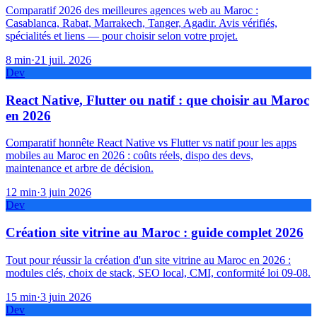
Comparatif 2026 des meilleures agences web au Maroc :
Casablanca, Rabat, Marrakech, Tanger, Agadir. Avis vérifiés,
spécialités et liens — pour choisir selon votre projet.
8
min
·
21 juil. 2026
Dev
React Native, Flutter ou natif : que choisir au Maroc
en 2026
Comparatif honnête React Native vs Flutter vs natif pour les apps
mobiles au Maroc en 2026 : coûts réels, dispo des devs,
maintenance et arbre de décision.
12
min
·
3 juin 2026
Dev
Création site vitrine au Maroc : guide complet 2026
Tout pour réussir la création d'un site vitrine au Maroc en 2026 :
modules clés, choix de stack, SEO local, CMI, conformité loi 09-08.
15
min
·
3 juin 2026
Dev