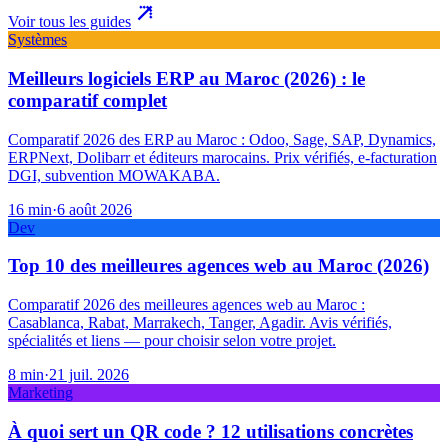
Voir tous les guides
Systèmes
Meilleurs logiciels ERP au Maroc (2026) : le
comparatif complet
Comparatif 2026 des ERP au Maroc : Odoo, Sage, SAP, Dynamics,
ERPNext, Dolibarr et éditeurs marocains. Prix vérifiés, e-facturation
DGI, subvention MOWAKABA.
16
min
·
6 août 2026
Dev
Top 10 des meilleures agences web au Maroc (2026)
Comparatif 2026 des meilleures agences web au Maroc :
Casablanca, Rabat, Marrakech, Tanger, Agadir. Avis vérifiés,
spécialités et liens — pour choisir selon votre projet.
8
min
·
21 juil. 2026
Marketing
À quoi sert un QR code ? 12 utilisations concrètes