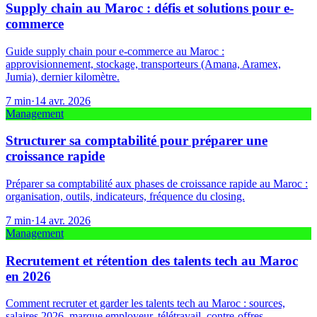
Supply chain au Maroc : défis et solutions pour e-
commerce
Guide supply chain pour e-commerce au Maroc :
approvisionnement, stockage, transporteurs (Amana, Aramex,
Jumia), dernier kilomètre.
7
min
·
14 avr. 2026
Management
Structurer sa comptabilité pour préparer une
croissance rapide
Préparer sa comptabilité aux phases de croissance rapide au Maroc :
organisation, outils, indicateurs, fréquence du closing.
7
min
·
14 avr. 2026
Management
Recrutement et rétention des talents tech au Maroc
en 2026
Comment recruter et garder les talents tech au Maroc : sources,
salaires 2026, marque employeur, télétravail, contre-offres.