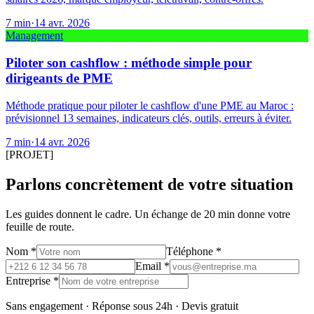
7
min
·
14 avr. 2026
Management
Piloter son cashflow : méthode simple pour
dirigeants de PME
Méthode pratique pour piloter le cashflow d'une PME au Maroc :
prévisionnel 13 semaines, indicateurs clés, outils, erreurs à éviter.
7
min
·
14 avr. 2026
[PROJET]
Parlons concrètement de votre situation
Les guides donnent le cadre. Un échange de 20 min donne votre
feuille de route.
Nom *
Téléphone *
Email *
Entreprise *
Sans engagement · Réponse sous 24h · Devis gratuit