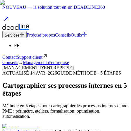
NOUVEAU — la solution tout-en-un DEADLINE360
Projets
à propos
Conseils
Outils
Services
FR
Contact
Support client
Conseils
→
Management d'entreprise
[MANAGEMENT D'ENTREPRISE]
ACTUALISÉ
14 AVR. 2026
GUIDE MÉTHODE ·
5
ÉTAPES
Cartographier ses processus internes en 5
étapes
Méthode en 5 étapes pour cartographier les processus internes d'une
PME : périmètre, ateliers, formalisation, optimisation,
automatisation.