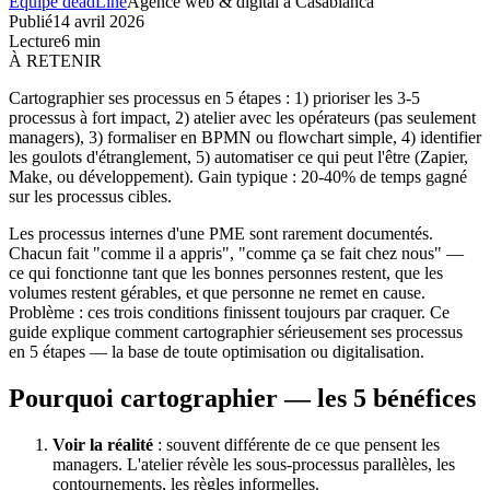
Équipe deadLine
Agence web & digital à Casablanca
Publié
14 avril 2026
Lecture
6
min
À RETENIR
Cartographier ses processus en 5 étapes : 1) prioriser les 3-5
processus à fort impact, 2) atelier avec les opérateurs (pas seulement
managers), 3) formaliser en BPMN ou flowchart simple, 4) identifier
les goulots d'étranglement, 5) automatiser ce qui peut l'être (Zapier,
Make, ou développement). Gain typique : 20-40% de temps gagné
sur les processus cibles.
Les processus internes d'une PME sont rarement documentés.
Chacun fait "comme il a appris", "comme ça se fait chez nous" —
ce qui fonctionne tant que les bonnes personnes restent, que les
volumes restent gérables, et que personne ne remet en cause.
Problème : ces trois conditions finissent toujours par craquer. Ce
guide explique comment cartographier sérieusement ses processus
en 5 étapes — la base de toute optimisation ou digitalisation.
Pourquoi cartographier — les 5 bénéfices
Voir la réalité
: souvent différente de ce que pensent les
managers. L'atelier révèle les sous-processus parallèles, les
contournements, les règles informelles.