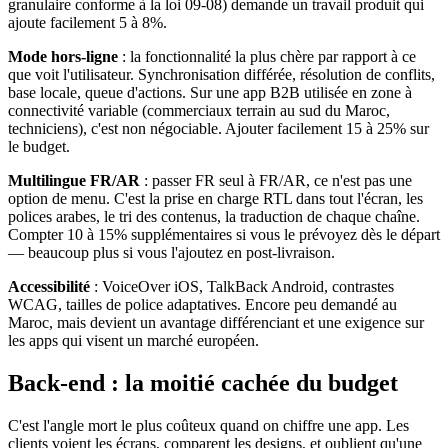
granulaire conforme à la loi 09-08) demande un travail produit qui
ajoute facilement 5 à 8%.
Mode hors-ligne
: la fonctionnalité la plus chère par rapport à ce
que voit l'utilisateur. Synchronisation différée, résolution de conflits,
base locale, queue d'actions. Sur une app B2B utilisée en zone à
connectivité variable (commerciaux terrain au sud du Maroc,
techniciens), c'est non négociable. Ajouter facilement 15 à 25% sur
le budget.
Multilingue FR/AR
: passer FR seul à FR/AR, ce n'est pas une
option de menu. C'est la prise en charge RTL dans tout l'écran, les
polices arabes, le tri des contenus, la traduction de chaque chaîne.
Compter 10 à 15% supplémentaires si vous le prévoyez dès le départ
— beaucoup plus si vous l'ajoutez en post-livraison.
Accessibilité
: VoiceOver iOS, TalkBack Android, contrastes
WCAG, tailles de police adaptatives. Encore peu demandé au
Maroc, mais devient un avantage différenciant et une exigence sur
les apps qui visent un marché européen.
Back-end : la moitié cachée du budget
C'est l'angle mort le plus coûteux quand on chiffre une app. Les
clients voient les écrans, comparent les designs, et oublient qu'une