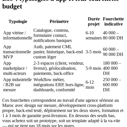
budget
Durée
Fourchette
Typologie
Périmètre
projet
indicative
Catalogue, contenu,
App vitrine /
6-10
40 000 –
formulaire contact,
informationnelle
semaines
80 000 DH
notifications basiques
App
Auth, paiement CMI,
60 000 –
transactionnelle
panier, historique, back-end
3-5 mois
90 000 DH
MVP
custom léger
App
2-3 espaces (client, vendeur,
180 000 –
marketplace /
livreur), géolocalisation,
5-9 mois
400 000
multi-acteurs
paiements, back-office
DH
App industrielle
Workflow métier,
250 000 –
6-12
/ B2B sur
intégrations ERP, hors-ligne,
600 000
mois
mesure
dashboards, conformité
DH
Ces fourchettes correspondent au travail d'une agence sérieuse au
Maroc avec design sur mesure, développement cross-platform
propre, back-end testé, déploiement sur les deux stores, formation et
1 à 3 mois de garantie post-livraison. En dessous des seuils bas,
vous achetez soit un prototype, soit un template adapté à la va-vite
— qui ne tient pas 18 mois sur les stores.