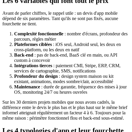
Les 6 variables qui font tout le prix
Avant de parler chiffres, le rappel utile : un devis d'app mobile
dépend de six paramètres. Tant qu'ils ne sont pas fixés, aucune
fourchette ne tient.
Complexité fonctionnelle
: nombre d'écrans, profondeur des
parcours, règles métier
Plateformes ciblées
: iOS seul, Android seul, les deux en
cross-platform, ou les deux en natif
Back-end
: pas de back-end, BaaS clé en main, ou API
custom à concevoir
Intégrations tierces
: paiement CMI, Stripe, ERP, CRM,
services de cartographie, SMS, notifications
Profondeur du design
: design system maison ou kit
existant, animations, modes sombre/clair, accessibilité
Maintenance
: durée de garantie, fréquence des mises à jour
OS, monitoring 24/7 ou heures ouvrées
Sur les 30 derniers projets mobiles que nous avons cadrés, la
différence entre le devis le plus bas et le plus haut sur le même brief
informel atteignait régulièrement un facteur 4 à 6. Toujours pour la
même raison : périmètre fonctionnel flou et back-end sous-estimé.
Les 4 typologies d'app et leur fourchette