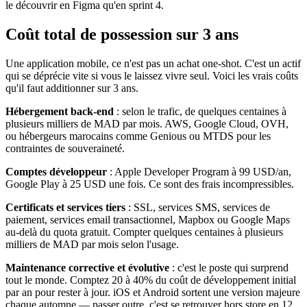
le découvrir en Figma qu'en sprint 4.
Coût total de possession sur 3 ans
Une application mobile, ce n'est pas un achat one-shot. C'est un actif
qui se déprécie vite si vous le laissez vivre seul. Voici les vrais coûts
qu'il faut additionner sur 3 ans.
Hébergement back-end
: selon le trafic, de quelques centaines à
plusieurs milliers de MAD par mois. AWS, Google Cloud, OVH,
ou hébergeurs marocains comme Genious ou MTDS pour les
contraintes de souveraineté.
Comptes développeur
: Apple Developer Program à 99 USD/an,
Google Play à 25 USD une fois. Ce sont des frais incompressibles.
Certificats et services tiers
: SSL, services SMS, services de
paiement, services email transactionnel, Mapbox ou Google Maps
au-delà du quota gratuit. Compter quelques centaines à plusieurs
milliers de MAD par mois selon l'usage.
Maintenance corrective et évolutive
: c'est le poste qui surprend
tout le monde. Comptez 20 à 40% du coût de développement initial
par an pour rester à jour. iOS et Android sortent une version majeure
chaque automne — passer outre, c'est se retrouver hors store en 12