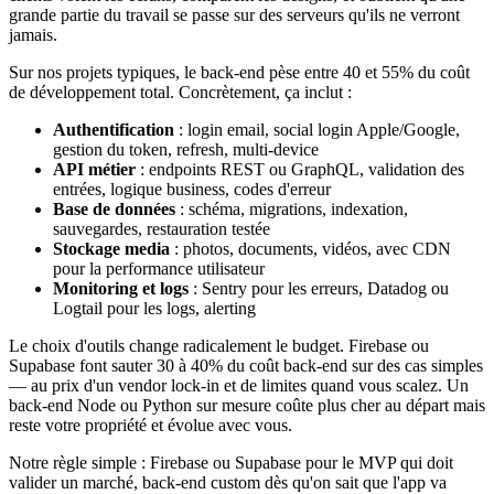
grande partie du travail se passe sur des serveurs qu'ils ne verront
jamais.
Sur nos projets typiques, le back-end pèse entre 40 et 55% du coût
de développement total. Concrètement, ça inclut :
Authentification
: login email, social login Apple/Google,
gestion du token, refresh, multi-device
API métier
: endpoints REST ou GraphQL, validation des
entrées, logique business, codes d'erreur
Base de données
: schéma, migrations, indexation,
sauvegardes, restauration testée
Stockage media
: photos, documents, vidéos, avec CDN
pour la performance utilisateur
Monitoring et logs
: Sentry pour les erreurs, Datadog ou
Logtail pour les logs, alerting
Le choix d'outils change radicalement le budget. Firebase ou
Supabase font sauter 30 à 40% du coût back-end sur des cas simples
— au prix d'un vendor lock-in et de limites quand vous scalez. Un
back-end Node ou Python sur mesure coûte plus cher au départ mais
reste votre propriété et évolue avec vous.
Notre règle simple : Firebase ou Supabase pour le MVP qui doit
valider un marché, back-end custom dès qu'on sait que l'app va