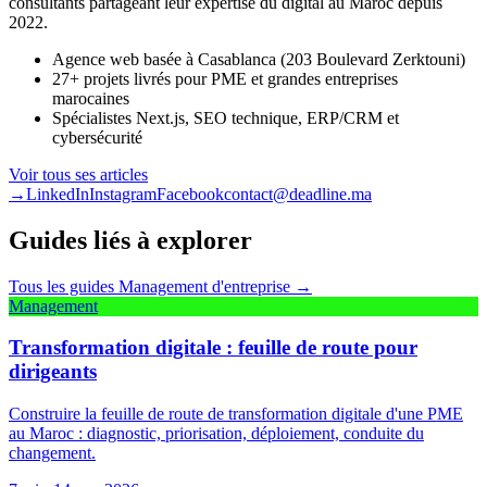
consultants partageant leur expertise du digital au Maroc depuis
2022.
Agence web basée à Casablanca (203 Boulevard Zerktouni)
27+ projets livrés pour PME et grandes entreprises
marocaines
Spécialistes Next.js, SEO technique, ERP/CRM et
cybersécurité
Voir tous ses articles
→
LinkedIn
Instagram
Facebook
contact@deadline.ma
Guides liés à explorer
Tous les guides
Management d'entreprise
→
Management
Transformation digitale : feuille de route pour
dirigeants
Construire la feuille de route de transformation digitale d'une PME
au Maroc : diagnostic, priorisation, déploiement, conduite du
changement.