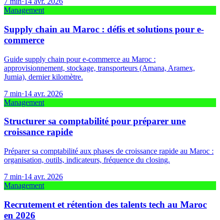
7
min
·
14 avr. 2026
Management
Supply chain au Maroc : défis et solutions pour e-
commerce
Guide supply chain pour e-commerce au Maroc :
approvisionnement, stockage, transporteurs (Amana, Aramex,
Jumia), dernier kilomètre.
7
min
·
14 avr. 2026
Management
Structurer sa comptabilité pour préparer une
croissance rapide
Préparer sa comptabilité aux phases de croissance rapide au Maroc :
organisation, outils, indicateurs, fréquence du closing.
7
min
·
14 avr. 2026
Management
Recrutement et rétention des talents tech au Maroc
en 2026