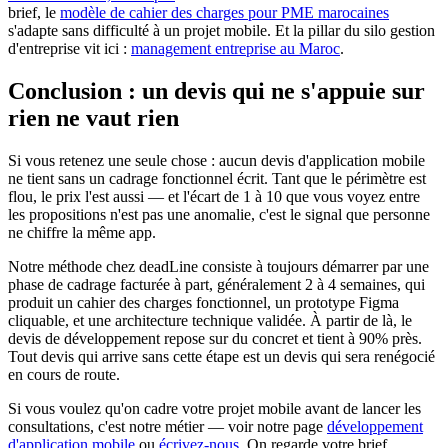
brief, le
modèle de cahier des charges pour PME marocaines
s'adapte sans difficulté à un projet mobile. Et la pillar du silo gestion
d'entreprise vit ici :
management entreprise au Maroc
.
Conclusion : un devis qui ne s'appuie sur
rien ne vaut rien
Si vous retenez une seule chose : aucun devis d'application mobile
ne tient sans un cadrage fonctionnel écrit. Tant que le périmètre est
flou, le prix l'est aussi — et l'écart de 1 à 10 que vous voyez entre
les propositions n'est pas une anomalie, c'est le signal que personne
ne chiffre la même app.
Notre méthode chez deadLine consiste à toujours démarrer par une
phase de cadrage facturée à part, généralement 2 à 4 semaines, qui
produit un cahier des charges fonctionnel, un prototype Figma
cliquable, et une architecture technique validée. À partir de là, le
devis de développement repose sur du concret et tient à 90% près.
Tout devis qui arrive sans cette étape est un devis qui sera renégocié
en cours de route.
Si vous voulez qu'on cadre votre projet mobile avant de lancer les
consultations, c'est notre métier — voir notre page
développement
d'application mobile
ou
écrivez-nous
. On regarde votre brief