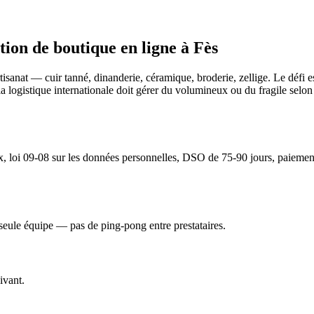
tion de boutique en ligne
à
Fès
artisanat — cuir tanné, dinanderie, céramique, broderie, zellige. Le défi
, et la logistique internationale doit gérer du volumineux ou du fragile s
 loi 09-08 sur les données personnelles, DSO de 75-90 jours, paiement à 
seule équipe — pas de ping-pong entre prestataires.
ivant.