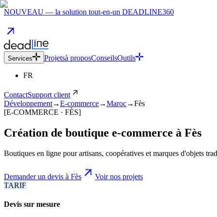
NOUVEAU — la solution tout-en-un DEADLINE360
Projets
à propos
Conseils
Outils
Services
FR
Contact
Support client
Développement
→
E-commerce
→
Maroc
→
Fès
[E-COMMERCE · FÈS]
Création de boutique e-commerce
à
Fès
Boutiques en ligne pour artisans, coopératives et marques d'objets tra
Demander un devis à Fès
Voir nos projets
TARIF
Devis sur mesure