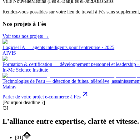
Ville Nouvelle
Médina (Fès el-Bali)
Fès el-Jdid
Atlas
Saïss
Rendez-vous possibles sur votre lieu de travail à
Fès
sans supplément,
Nos projets
à Fès
Voir tous nos projets →
Logiciel IA — agents intelligents pour l'entreprise
·
2025
AIVIS
Formation & certification — développement personnel et leadership
·
In-Me Science Institute
Technologies de l'eau — détection de fuites, télérelève, assainissemen
Mairav
Parler de votre projet e-commerce à Fès
[Pourquoi deadline ?]
[3]
L’alliance entre expertise, clarté et vitesse.
[
01
]