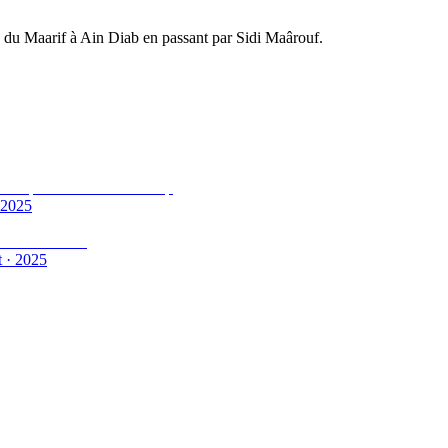
 du Maarif à Ain Diab en passant par Sidi Maârouf.
2025
t
·
2025