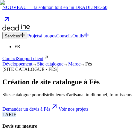
NOUVEAU — la solution tout-en-un DEADLINE360
Projets
à propos
Conseils
Outils
Services
FR
Contact
Support client
Développement
→
Site catalogue
→
Maroc
→
Fès
[SITE CATALOGUE · FÈS]
Création de site catalogue
à
Fès
Sites catalogue pour distributeurs d'artisanat traditionnel, fournisseur
Demander un devis à Fès
Voir nos projets
TARIF
Devis sur mesure