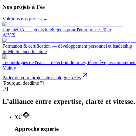
Nos projets
à Fès
Voir tous nos projets →
Logiciel IA — agents intelligents pour l'entreprise
·
2025
AIVIS
Formation & certification — développement personnel et leadership
·
In-Me Science Institute
Technologies de l'eau — détection de fuites, télérelève, assainissemen
Mairav
Parler de votre projet site catalogue à Fès
[Pourquoi deadline ?]
[3]
L’alliance entre expertise, clarté et vitesse.
[
01
]
Approche experte