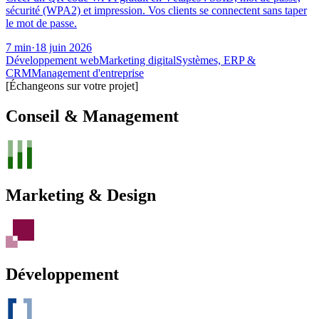
sécurité (WPA2) et impression. Vos clients se connectent sans taper
le mot de passe.
7
min
·
18 juin 2026
Développement web
Marketing digital
Systèmes, ERP &
CRM
Management d'entreprise
[Échangeons sur votre projet]
Conseil & Management
Marketing & Design
Développement