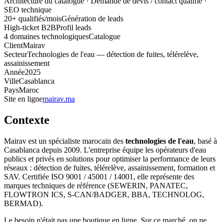
Architecture du catalogue · Demande de devis / contact qualifié ·
SEO technique
20+ qualifiés/mois
Génération de leads
High-ticket B2B
Profil leads
4 domaines technologiques
Catalogue
Client
Mairav
Secteur
Technologies de l'eau — détection de fuites, télérelève,
assainissement
Année
2025
Ville
Casablanca
Pays
Maroc
Site en ligne
mairav.ma
Contexte
Mairav est un spécialiste marocain des
technologies de l'eau
, basé à
Casablanca depuis 2009. L'entreprise équipe les opérateurs d'eau
publics et privés en solutions pour optimiser la performance de leurs
réseaux : détection de fuites, télérelève, assainissement, formation et
SAV. Certifiée ISO 9001 / 45001 / 14001, elle représente des
marques techniques de référence (SEWERIN, PANATEC,
FLOWTRON ICS, S-CAN/BADGER, BBA, TECHNOLOG,
BERMAD).
Le besoin n'était pas une boutique en ligne. Sur ce marché, on ne