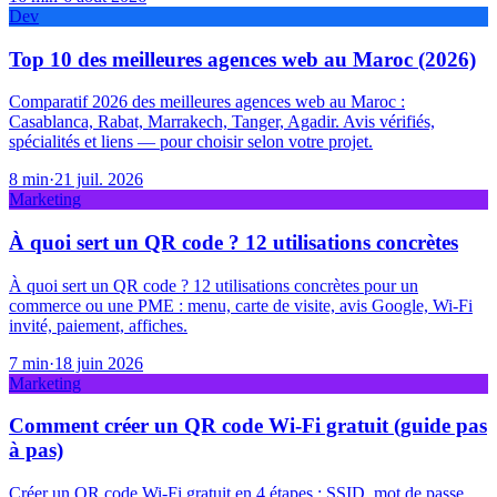
Dev
Top 10 des meilleures agences web au Maroc (2026)
Comparatif 2026 des meilleures agences web au Maroc :
Casablanca, Rabat, Marrakech, Tanger, Agadir. Avis vérifiés,
spécialités et liens — pour choisir selon votre projet.
8
min
·
21 juil. 2026
Marketing
À quoi sert un QR code ? 12 utilisations concrètes
À quoi sert un QR code ? 12 utilisations concrètes pour un
commerce ou une PME : menu, carte de visite, avis Google, Wi-Fi
invité, paiement, affiches.
7
min
·
18 juin 2026
Marketing
Comment créer un QR code Wi-Fi gratuit (guide pas
à pas)
Créer un QR code Wi-Fi gratuit en 4 étapes : SSID, mot de passe,