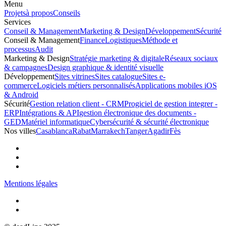
Menu
Projets
à propos
Conseils
Services
Conseil & Management
Marketing & Design
Développement
Sécurité
Conseil & Management
Finance
Logistiques
Méthode et
processus
Audit
Marketing & Design
Stratégie marketing & digitale
Réseaux sociaux
& campagnes
Design graphique & identité visuelle
Développement
Sites vitrines
Sites catalogue
Sites e-
commerce
Logiciels métiers personnalisés
Applications mobiles iOS
& Android
Sécurité
Gestion relation client - CRM
Progiciel de gestion integrer -
ERP
Intégrations & API
gestion électronique des documents -
GED
Matériel informatique
Cybersécurité & sécurité électronique
Nos villes
Casablanca
Rabat
Marrakech
Tanger
Agadir
Fès
Mentions légales