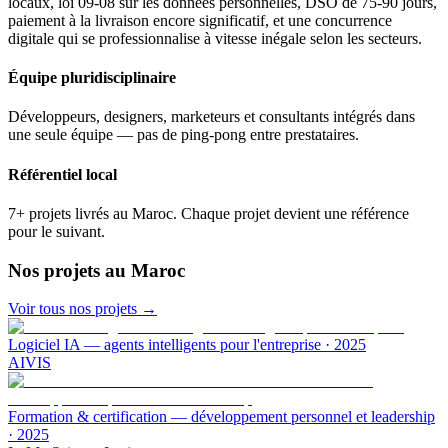
locaux, loi 09-08 sur les données personnelles, DSO de 75-90 jours,
paiement à la livraison encore significatif, et une concurrence
digitale qui se professionnalise à vitesse inégale selon les secteurs.
Équipe pluridisciplinaire
Développeurs, designers, marketeurs et consultants intégrés dans
une seule équipe — pas de ping-pong entre prestataires.
Référentiel local
7+ projets livrés au Maroc. Chaque projet devient une référence
pour le suivant.
Nos projets
au Maroc
Voir tous nos projets →
Logiciel IA — agents intelligents pour l'entreprise
·
2025
AIVIS
Formation & certification — développement personnel et leadership
·
2025