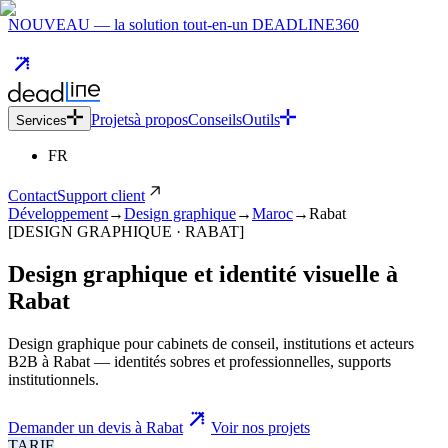
NOUVEAU — la solution tout-en-un DEADLINE360
Projets
à propos
Conseils
Outils
Services
FR
Contact
Support client
Développement
→
Design graphique
→
Maroc
→
Rabat
[DESIGN GRAPHIQUE · RABAT]
Design graphique et identité visuelle
à
Rabat
Design graphique pour cabinets de conseil, institutions et acteurs
B2B à Rabat — identités sobres et professionnelles, supports
institutionnels.
Demander un devis à Rabat
Voir nos projets
TARIF